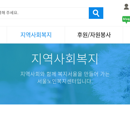
지역사회복지
후원/자원봉사
지역사회복지
서울국제노인영화제
후원
나눔축제/국화축제
자원봉사
활기찬미래연구소
기업사회봉사
지역사회와 함께 복지서울을 만들어 가는
탑골미술관
자원봉사·후원소식
서울노인복지센터입니다.
탑골 TV
똑똑 한 걸음
어르신문화거리사업