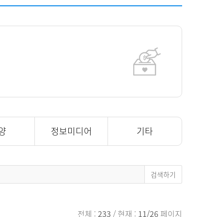
채용
채용
뉴스레터
비.나이다
양
정보미디어
기타
전체 :
233
/ 현재 :
11/26
페이지