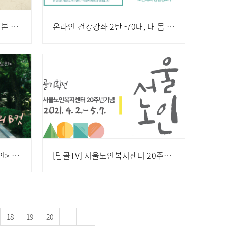
[탑골TV]교양교육-한자로 풀어본 마음읽기
온라인 건강강좌 2탄 -70대, 내 몸 사용 설명서
[탑골TV] 탑골기획전 <서울노인> 흔들려도 좋을 그 날의 B컷
[탑골TV] 서울노인복지센터 20주년 기념 기획전시 <서울노인> 티저영상
18
19
20