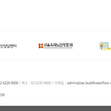
2-6220-8500
/
팩스 : 02-6220-8608
/
이메일 :
admin@sw.buddhawelfare.o
EBI
.