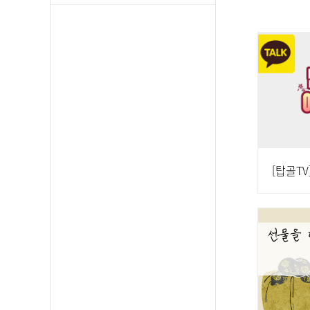
[탑골TV