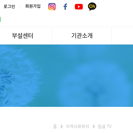
|
회원가입
로그인
부설센터
기관소개
서울시 어르신상담센터
관장인사말
서울노인복지센터 분관
법인소개
센터역사
운영
조직도
문화/편의시설
기관방문/시설대관
신청하기
오시는길
홈
지역사회복지
탑골 TV