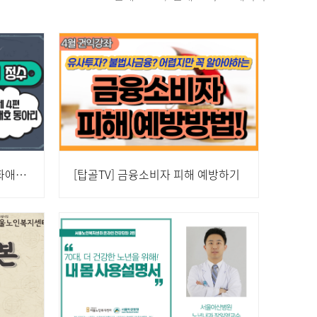
[탑골TV]열혈노인 제 4편 : 문화애호 동아리
[탑골TV] 금융소비자 피해 예방하기