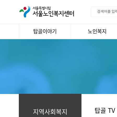
탑골이야기
노인복지
공지사항
이용안내
센터소식
권익증진
언론속센터
생활
어르신명언글판
건강
센터 발행물
문화
뉴스레터
일과봉사
자료실
스마트복지사업
자유게시판
탑골 TV
지역사회복지