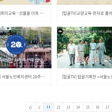
[탑골TV]취미교육 - 선물을 더욱 돋보이게 하는 예술 - 보자기 공예
[탑골TV] 서울노인복지센터 20주년 기념영상
12
13
14
15
16
17
11