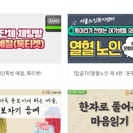
]단톡방 예절, 톡티켓!