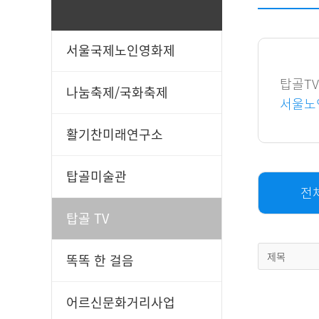
서울국제노인영화제
일과봉사
후원신청
탑골T
나눔축제/국화축제
서울노
활기찬미래연구소
탑골미술관
전
탑골 TV
제목
똑똑 한 걸음
어르신문화거리사업