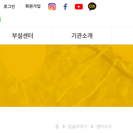
|
회원가입
로그인
부설센터
기관소개
서울시 어르신상담센터
관장인사말
서울노인복지센터 분관
법인소개
센터역사
운영
조직도
문화/편의시설
기관방문/시설대관
신청하기
오시는길
홈
탑골이야기
센터소식