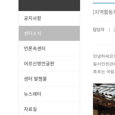
[지역활동
공지사항
일과봉사
후원신청
담당자
ㅣ 20
센터소식
언론속센터
안녕하세요
어르신명언글판
질서안전관리
흐르는 국
센터 발행물
뉴스레터
자료실