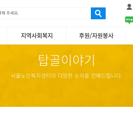
지역사회복지
후원/자원봉사
탑골이야기
서울국제노인영화제
후원
나눔축제/국화축제
자원봉사
활기찬미래연구소
기업사회봉사
서울노인복지센터의 다양한 소식을 전해드립니다.
탑골미술관
자원봉사·후원소식
탑골 TV
똑똑 한 걸음
어르신문화거리사업
식