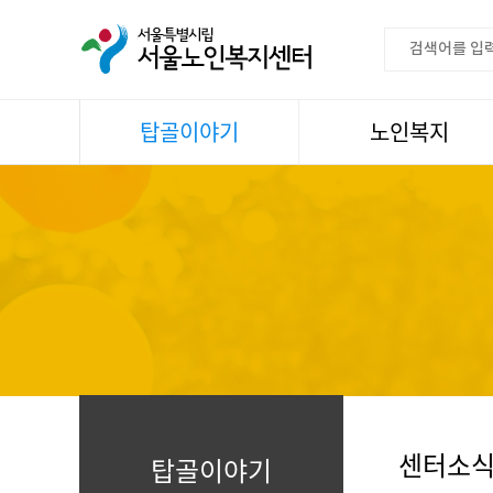
탑골이야기
노인복지
공지사항
이용안내
센터소식
권익증진
언론속센터
생활
어르신명언글판
건강
센터 발행물
문화
뉴스레터
일과봉사
자료실
스마트복지사업
자유게시판
센터소
탑골이야기