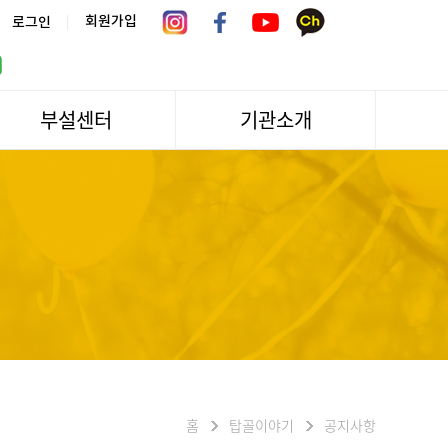
|
회원가입
로그인
부설센터
기관소개
서울시 어르신상담센터
관장인사말
서울노인복지센터 분관
법인소개
센터역사
운영
조직도
문화/편의시설
기관방문/시설대관
신청하기
오시는길
홈
탑골이야기
공지사항