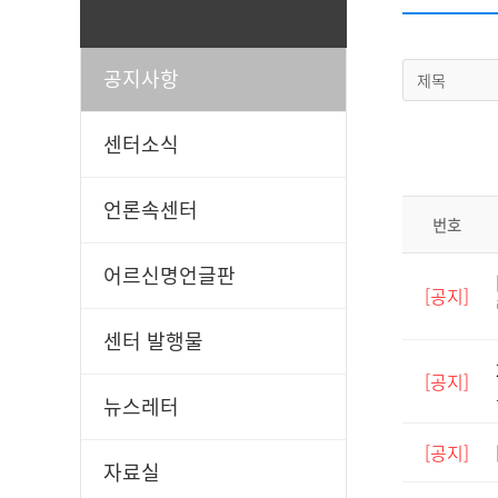
공지사항
제목
일과봉사
후원신청
센터소식
언론속센터
번호
어르신명언글판
[공지]
센터 발행물
[공지]
뉴스레터
[공지]
자료실