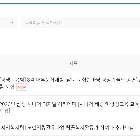
자원봉사신청
기관방문
시설대관
제목
[평생교육팀] 8월 내부문화체험 '남북 문화한마당 평양예술단 공연' 
람 모집
NEW
2026년 삼성 시니어 디지털 아카데미 [시니어 배송원 양성교육 교
모집]
[지역복지팀] 노인역량활용사업 탑골복지활동가 참여자 추가모집