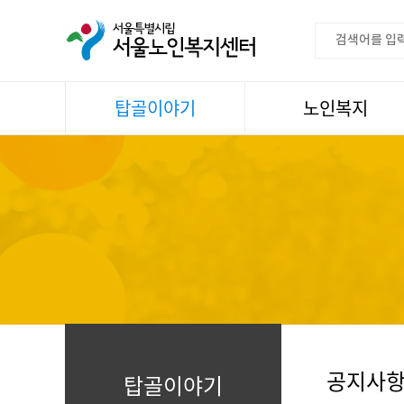
탑골이야기
노인복지
공지사항
이용안내
센터소식
권익증진
언론속센터
생활
어르신명언글판
건강
센터 발행물
문화
뉴스레터
일과봉사
자료실
스마트복지사업
자유게시판
공지사
탑골이야기