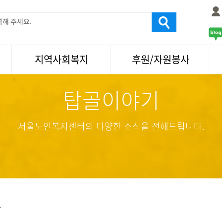
지역사회복지
후원/자원봉사
탑골이야기
서울국제노인영화제
후원
나눔축제/국화축제
자원봉사
활기찬미래연구소
기업사회봉사
서울노인복지센터의 다양한 소식을 전해드립니다.
탑골미술관
자원봉사·후원소식
탑골 TV
똑똑 한 걸음
어르신문화거리사업
항