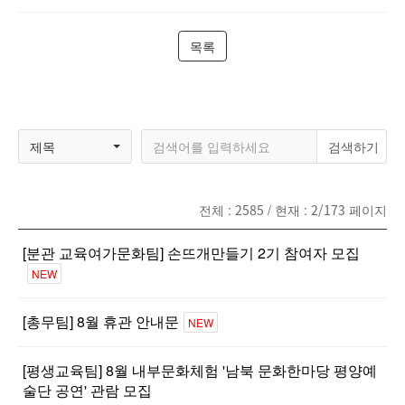
목록
제목
전체 :
2585
/ 현재 :
2/173
페이지
[분관 교육여가문화팀] 손뜨개만들기 2기 참여자 모집
NEW
[총무팀] 8월 휴관 안내문
NEW
[평생교육팀] 8월 내부문화체험 '남북 문화한마당 평양예
술단 공연' 관람 모집