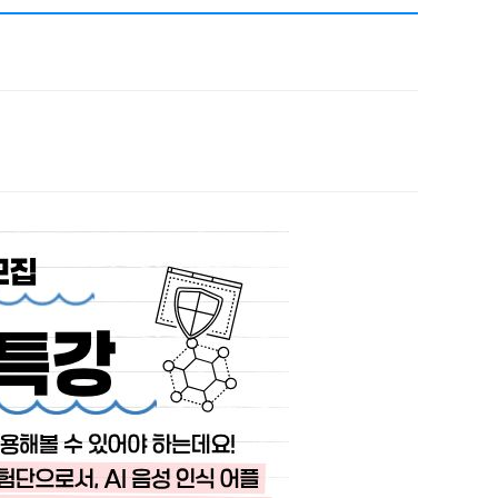
채용
채용
뉴스레터
비.나이다