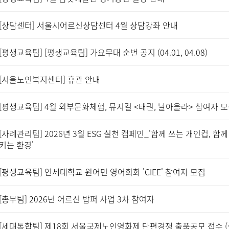
[상담센터] 서울시어르신상담센터 4월 상담강좌 안내
[평생교육팀] [평생교육팀] 가요무대 순번 공지 (04.01, 04.08)
[서울노인복지센터] 휴관 안내
[평생교육팀] 4월 외부문화체험, 뮤지컬 <태권, 날아올라> 참여자 
[사례관리팀] 2026년 3월 ESG 실천 캠페인_'함께 쓰는 개인컵, 함께
키는 환경'
[평생교육팀] 연세대학교 원어민 영어회화 'CIEE' 참여자 모집
[총무팀] 2026년 어르신 밥퍼 사업 3차 참여자
[세대통합팀] 제18회 서울국제노인영화제 단편경쟁 출품공모 접수 (~