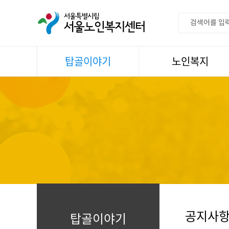
탑골이야기
노인복지
공지사항
이용안내
센터소식
권익증진
언론속센터
생활
어르신명언글판
건강
센터 발행물
문화
뉴스레터
일과봉사
자료실
스마트복지사업
자유게시판
공지사
탑골이야기