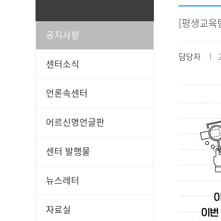
[평생교육팀
공지사항
일과봉사
후원신청
담당자
ㅣ 20
센터소식
언론속센터
어르신명언글판
센터 발행물
뉴스레터
자료실