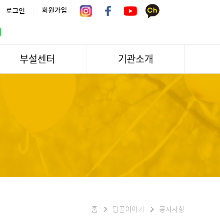
|
회원가입
로그인
부설센터
기관소개
서울시 어르신상담센터
관장인사말
서울노인복지센터 분관
법인소개
센터역사
운영
조직도
문화/편의시설
기관방문/시설대관
신청하기
오시는길
홈
탑골이야기
공지사항