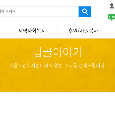
지역사회복지
후원/자원봉사
탑골이야기
서울국제노인영화제
후원
나눔축제/국화축제
자원봉사
활기찬미래연구소
기업사회봉사
서울노인복지센터의 다양한 소식을 전해드립니다.
탑골미술관
자원봉사·후원소식
탑골 TV
똑똑 한 걸음
어르신문화거리사업
항