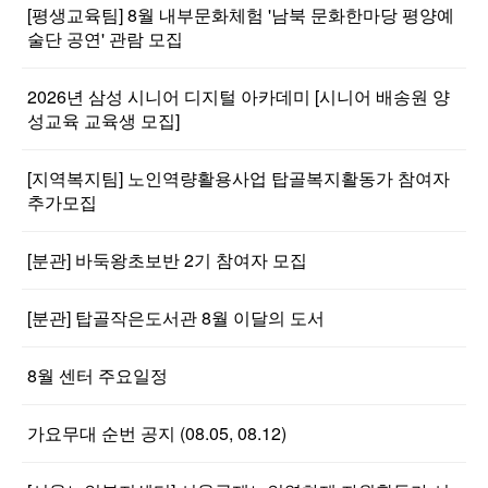
[평생교육팀] 8월 내부문화체험 '남북 문화한마당 평양예
술단 공연' 관람 모집
2026년 삼성 시니어 디지털 아카데미 [시니어 배송원 양
성교육 교육생 모집]
[지역복지팀] 노인역량활용사업 탑골복지활동가 참여자
추가모집
[분관] 바둑왕초보반 2기 참여자 모집
[분관] 탑골작은도서관 8월 이달의 도서
8월 센터 주요일정
가요무대 순번 공지 (08.05, 08.12)