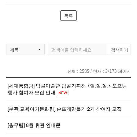
목록
제목
전체 :
2585
/ 현재 :
3/173
페이지
[세대통합팀] 탑골미술관 탑골기획전 <깔.깔.깔.> 오프닝
행사 참여자 모집 안내
NEW
[분관 교육여가문화팀] 손뜨개만들기 2기 참여자 모집
[총무팀] 8월 휴관 안내문