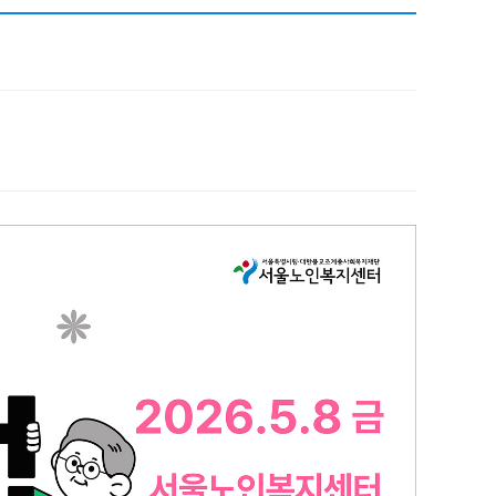
채용
채용
뉴스레터
비.나이다