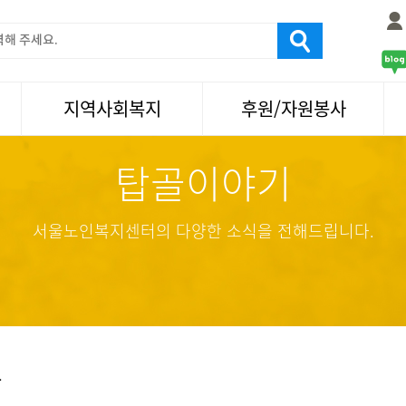
지역사회복지
후원/자원봉사
탑골이야기
서울국제노인영화제
후원
나눔축제/국화축제
자원봉사
활기찬미래연구소
기업사회봉사
서울노인복지센터의 다양한 소식을 전해드립니다.
탑골미술관
자원봉사·후원소식
탑골 TV
똑똑 한 걸음
어르신문화거리사업
항