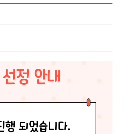
채용
채용
뉴스레터
비.나이다