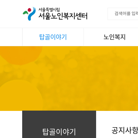
탑골이야기
노인복지
공지사항
이용안내
센터소식
권익증진
언론속센터
생활
어르신명언글판
건강
센터 발행물
문화
뉴스레터
일과봉사
자료실
스마트복지사업
자유게시판
공지사
탑골이야기