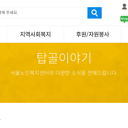
지역사회복지
후원/자원봉사
탑골이야기
서울국제노인영화제
후원
나눔축제/국화축제
자원봉사
활기찬미래연구소
기업사회봉사
서울노인복지센터의 다양한 소식을 전해드립니다.
탑골미술관
자원봉사·후원소식
탑골 TV
똑똑 한 걸음
어르신문화거리사업
항