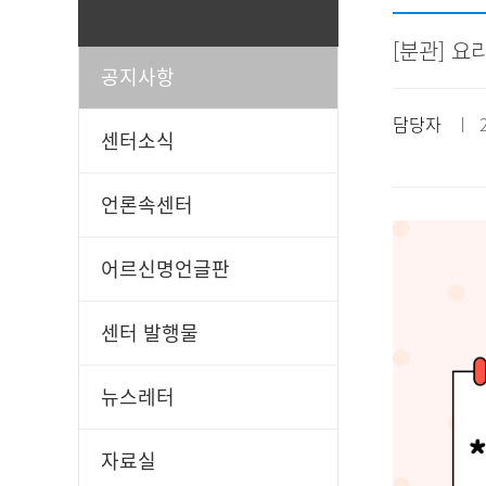
[분관] 요
공지사항
일과봉사
후원신청
담당자
ㅣ 20
센터소식
언론속센터
어르신명언글판
센터 발행물
뉴스레터
자료실