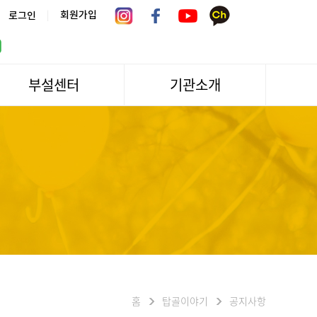
|
회원가입
로그인
부설센터
기관소개
서울시 어르신상담센터
관장인사말
서울노인복지센터 분관
법인소개
센터역사
운영
조직도
문화/편의시설
기관방문/시설대관
신청하기
오시는길
홈
탑골이야기
공지사항