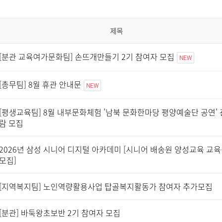
제목
[분관 교육여가문화팀] 손뜨개만들기 2기 참여자 모집
NEW
[총무팀] 8월 휴관 안내문
NEW
[평생교육팀] 8월 내부문화체험 '남북 문화한마당 평양예술단 공연' 
람 모집
2026년 삼성 시니어 디지털 아카데미 [시니어 배송원 양성교육 교
모집]
[지역복지팀] 노인역량활용사업 탑골복지활동가 참여자 추가모집
[분관] 바둑왕초보반 2기 참여자 모집