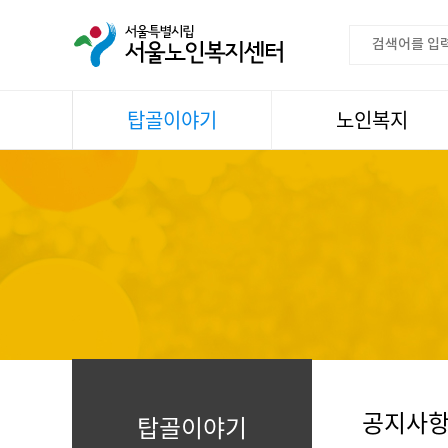
탑골이야기
노인복지
공지사항
이용안내
센터소식
권익증진
언론속센터
생활
어르신명언글판
건강
센터 발행물
문화
뉴스레터
일과봉사
자료실
스마트복지사업
자유게시판
공지사
탑골이야기