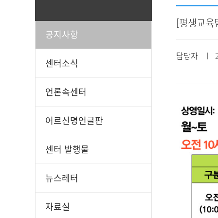
[평생교육
공지사항
일과봉사
후원신청
담당자
ㅣ 20
센터소식
언론속센터
어르신명언글판
센터 발행물
뉴스레터
자료실