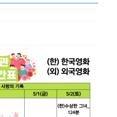
채용
채용
뉴스레터
비.나이다