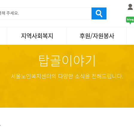
지역사회복지
후원/자원봉사
탑골이야기
서울국제노인영화제
후원
나눔축제/국화축제
자원봉사
활기찬미래연구소
기업사회봉사
서울노인복지센터의 다양한 소식을 전해드립니다.
탑골미술관
자원봉사·후원소식
탑골 TV
똑똑 한 걸음
어르신문화거리사업
항