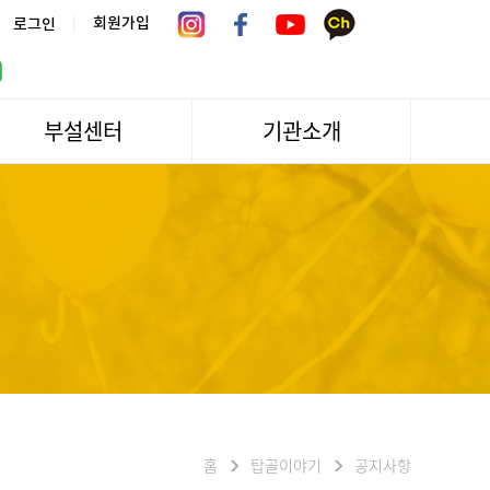
|
회원가입
로그인
부설센터
기관소개
서울시 어르신상담센터
관장인사말
서울노인복지센터 분관
법인소개
센터역사
운영
조직도
문화/편의시설
기관방문/시설대관
신청하기
오시는길
홈
탑골이야기
공지사항