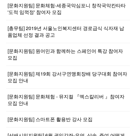
[문화지원팀] 문화체험-세종국악심포니 창작국악칸타타
'도적 임꺽정' 참여자 모집
[총무팀] 2019년 서울노인복지센터 경로급식 식자재 납
품업체 선정 결과 공고
[문화지원팀] 원어민과 함께하는 스페인어 특강 참여자
모집
[문화지원팀] 제19회 강서구연맹회장배 당구대회 참여자
모집 안내
[문화지원팀] 문화체험 - 뮤지컬 『엑스칼리버 』참여자
모집 안내
[문화지원팀] 스마트폰 활용반 강사 모집
[선배시민지원팀] 6월 권익강좌-유언, 상속, 증여 어떻게