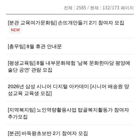
전체 :
2585
/ 현재 :
132/173
페이지
[분관 교육여가문화팀] 손뜨개만들기 2기 참여자 모집
NEW
[총무팀] 8월 휴관 안내문
[평생교육팀] 8월 내부문화체험 '남북 문화한마당 평양예
술단 공연' 관람 모집
2026년 삼성 시니어 디지털 아카데미 [시니어 배송원 양
성교육 교육생 모집]
[지역복지팀] 노인역량활용사업 탑골복지활동가 참여자
추가모집
[분관] 바둑왕초보반 2기 참여자 모집