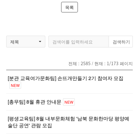
목록
제목
전체 :
2585
/ 현재 :
1/173
페이지
[분관 교육여가문화팀] 손뜨개만들기 2기 참여자 모집
NEW
[총무팀] 8월 휴관 안내문
NEW
[평생교육팀] 8월 내부문화체험 '남북 문화한마당 평양예
술단 공연' 관람 모집