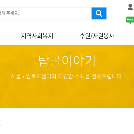
지역사회복지
후원/자원봉사
탑골이야기
서울국제노인영화제
후원
나눔축제/국화축제
자원봉사
활기찬미래연구소
기업사회봉사
서울노인복지센터의 다양한 소식을 전해드립니다.
탑골미술관
자원봉사·후원소식
탑골 TV
똑똑 한 걸음
어르신문화거리사업
항