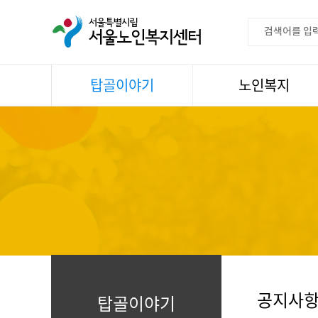
탑골이야기
노인복지
공지사항
이용안내
센터소식
권익증진
언론속센터
생활
어르신명언글판
건강
센터 발행물
문화
뉴스레터
일과봉사
자료실
스마트복지사업
자유게시판
공지사
탑골이야기