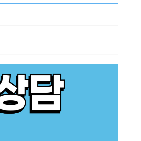
채용
채용
뉴스레터
비.나이다