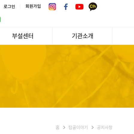
|
회원가입
로그인
부설센터
기관소개
서울시 어르신상담센터
관장인사말
서울노인복지센터 분관
법인소개
센터역사
운영
조직도
문화/편의시설
기관방문/시설대관
신청하기
오시는길
홈
탑골이야기
공지사항