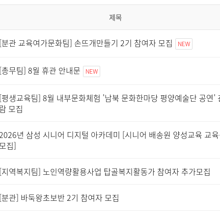
제목
[분관 교육여가문화팀] 손뜨개만들기 2기 참여자 모집
NEW
[총무팀] 8월 휴관 안내문
NEW
[평생교육팀] 8월 내부문화체험 '남북 문화한마당 평양예술단 공연' 
람 모집
2026년 삼성 시니어 디지털 아카데미 [시니어 배송원 양성교육 교
모집]
[지역복지팀] 노인역량활용사업 탑골복지활동가 참여자 추가모집
[분관] 바둑왕초보반 2기 참여자 모집