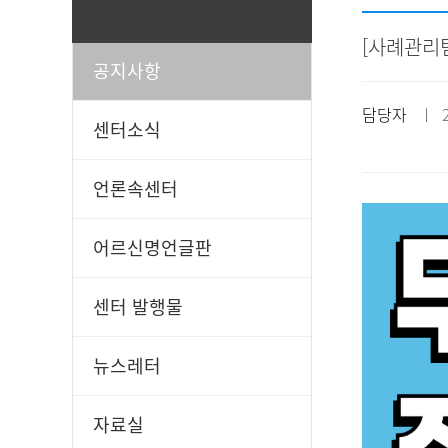
[사례관리팀
공지사항
일과봉사
후원신청
담당자
ㅣ 20
센터소식
언론속센터
어르신명언글판
센터 발행물
뉴스레터
자료실