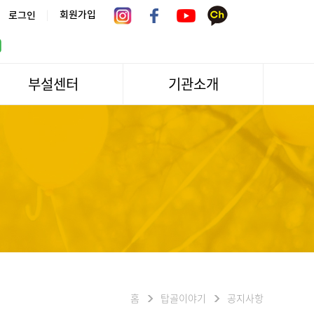
|
회원가입
로그인
부설센터
기관소개
서울시 어르신상담센터
관장인사말
서울노인복지센터 분관
법인소개
센터역사
운영
조직도
문화/편의시설
기관방문/시설대관
신청하기
오시는길
홈
탑골이야기
공지사항