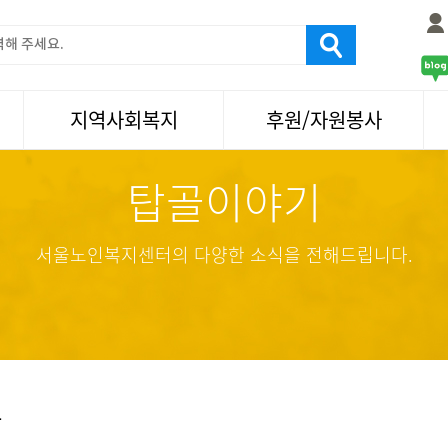
지역사회복지
후원/자원봉사
탑골이야기
서울국제노인영화제
후원
나눔축제/국화축제
자원봉사
활기찬미래연구소
기업사회봉사
서울노인복지센터의 다양한 소식을 전해드립니다.
탑골미술관
자원봉사·후원소식
탑골 TV
똑똑 한 걸음
어르신문화거리사업
항