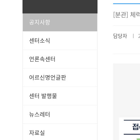
[분관] 체
공지사항
일과봉사
후원신청
담당자
ㅣ 20
센터소식
언론속센터
어르신명언글판
센터 발행물
뉴스레터
자료실