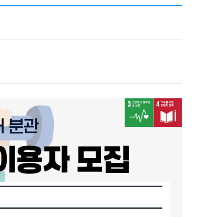
채용
채용
뉴스레터
비.나이다