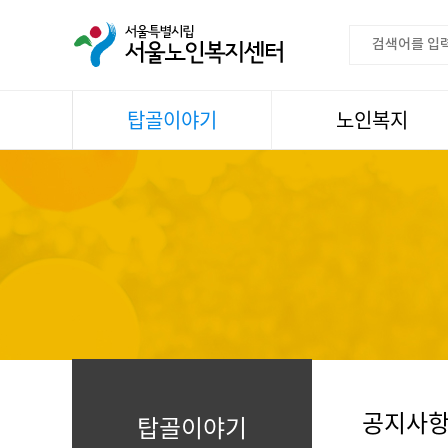
탑골이야기
노인복지
공지사항
이용안내
센터소식
권익증진
언론속센터
생활
어르신명언글판
건강
센터 발행물
문화
뉴스레터
일과봉사
자료실
스마트복지사업
자유게시판
공지사
탑골이야기