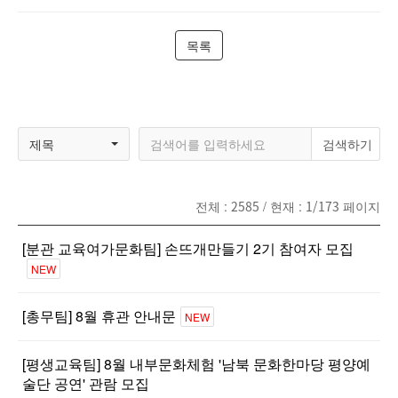
목록
제목
전체 :
2585
/ 현재 :
1/173
페이지
[분관 교육여가문화팀] 손뜨개만들기 2기 참여자 모집
NEW
[총무팀] 8월 휴관 안내문
NEW
[평생교육팀] 8월 내부문화체험 '남북 문화한마당 평양예
술단 공연' 관람 모집