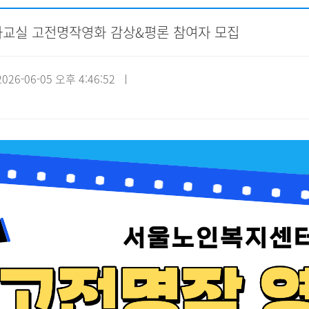
영화교실 고전명작영화 감상&평론 참여자 모집
자원봉사신청
기관방문
시설대관
26-06-05 오후 4:46:52 ㅣ