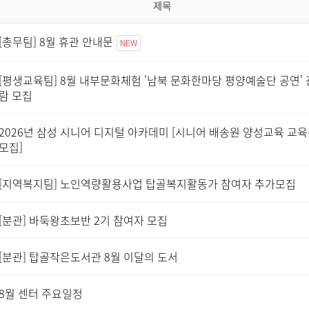
제목
[총무팀] 8월 휴관 안내문
NEW
[평생교육팀] 8월 내부문화체험 '남북 문화한마당 평양예술단 공연' 
람 모집
2026년 삼성 시니어 디지털 아카데미 [시니어 배송원 양성교육 교
모집]
[지역복지팀] 노인역량활용사업 탑골복지활동가 참여자 추가모집
[분관] 바둑왕초보반 2기 참여자 모집
[분관] 탑골작은도서관 8월 이달의 도서
8월 센터 주요일정