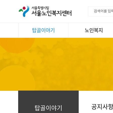
탑골이야기
노인복지
공지사항
이용안내
센터소식
권익증진
언론속센터
생활
어르신명언글판
건강
센터 발행물
문화
뉴스레터
일과봉사
자료실
스마트복지사업
자유게시판
공지사
탑골이야기