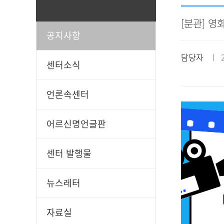
[분관] 
공지사항
일과봉사
후원신청
담당자
ㅣ 20
센터소식
언론속센터
어르신명언글판
센터 발행물
뉴스레터
자료실