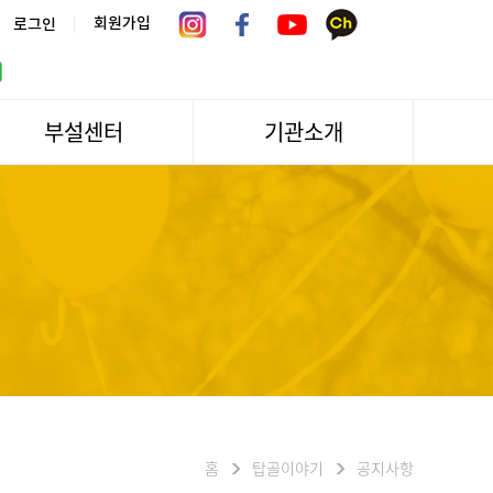
|
회원가입
로그인
부설센터
기관소개
서울시 어르신상담센터
관장인사말
서울노인복지센터 분관
법인소개
센터역사
운영
조직도
문화/편의시설
기관방문/시설대관
신청하기
오시는길
홈
탑골이야기
공지사항