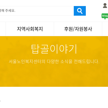
지역사회복지
후원/자원봉사
탑골이야기
서울국제노인영화제
후원
나눔축제/국화축제
자원봉사
활기찬미래연구소
기업사회봉사
서울노인복지센터의 다양한 소식을 전해드립니다.
탑골미술관
자원봉사·후원소식
탑골 TV
똑똑 한 걸음
어르신문화거리사업
항