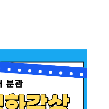
채용
채용
뉴스레터
비.나이다