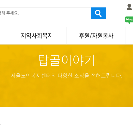
지역사회복지
후원/자원봉사
탑골이야기
서울국제노인영화제
후원
나눔축제/국화축제
자원봉사
활기찬미래연구소
기업사회봉사
서울노인복지센터의 다양한 소식을 전해드립니다.
탑골미술관
자원봉사·후원소식
탑골 TV
똑똑 한 걸음
어르신문화거리사업
항