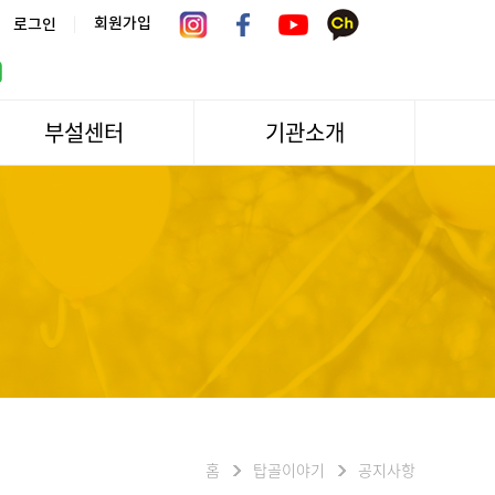
|
회원가입
로그인
부설센터
기관소개
서울시 어르신상담센터
관장인사말
서울노인복지센터 분관
법인소개
센터역사
운영
조직도
문화/편의시설
기관방문/시설대관
신청하기
오시는길
홈
탑골이야기
공지사항