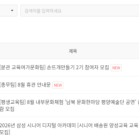
제목
[분관 교육여가문화팀] 손뜨개만들기 2기 참여자 모집
NEW
[총무팀] 8월 휴관 안내문
NEW
[평생교육팀] 8월 내부문화체험 '남북 문화한마당 평양예술단 공연' 
람 모집
2026년 삼성 시니어 디지털 아카데미 [시니어 배송원 양성교육 교
모집]