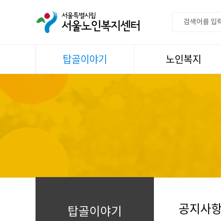
탑골이야기
노인복지
공지사항
이용안내
센터소식
권익증진
언론속센터
생활
어르신명언글판
건강
센터 발행물
문화
뉴스레터
일과봉사
자료실
스마트복지사업
자유게시판
공지사
탑골이야기