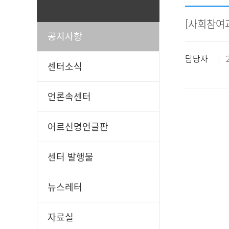
[사회참여과
공지사항
일과봉사
후원신청
담당자
ㅣ 20
센터소식
언론속센터
어르신명언글판
센터 발행물
뉴스레터
자료실