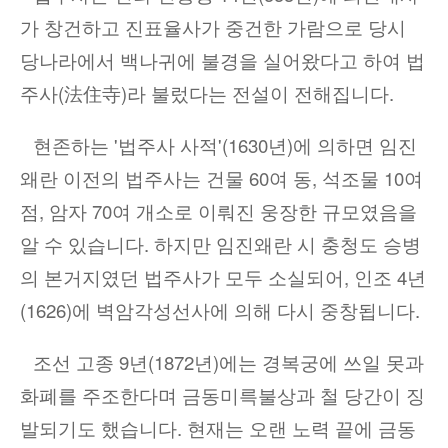
가 창건하고 진표율사가 중건한 가람으로 당시
당나라에서 백나귀에 불경을 실어왔다고 하여 법
주사
(
法住寺
)
라 불렀다는 전설이 전해집니다
.
현존하는
'
법주사 사적
'(1630
년
)
에 의하면 임진
왜란 이전의 법주사는 건물
60
여 동
,
석조물
10
여
점
,
암자
70
여 개소로 이뤄진 웅장한 규모였음을
알 수 있습니다
.
하지만 임진왜란 시 충청도 승병
의 본거지였던 법주사가 모두 소실되어
,
인조
4
년
(1626)
에 벽암각성선사에 의해 다시 중창됩니다
.
조선 고종
9
년
(1872
년
)
에는 경복궁에 쓰일 못과
화폐를 주조한다며 금동미륵불상과 철 당간이 징
발되기도 했습니다
.
현재는 오랜 노력 끝에 금동