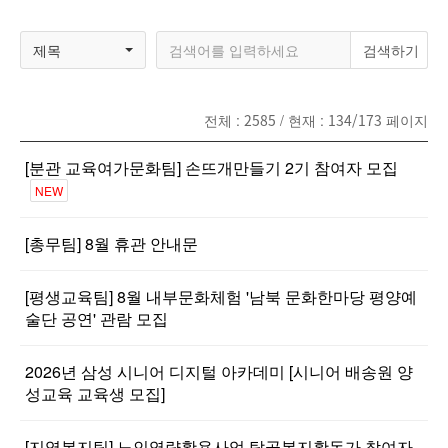
제목
전체 :
2585
/ 현재 :
134/173
페이지
[분관 교육여가문화팀] 손뜨개만들기 2기 참여자 모집
NEW
[총무팀] 8월 휴관 안내문
[평생교육팀] 8월 내부문화체험 '남북 문화한마당 평양예
술단 공연' 관람 모집
2026년 삼성 시니어 디지털 아카데미 [시니어 배송원 양
성교육 교육생 모집]
[지역복지팀] 노인역량활용사업 탑골복지활동가 참여자