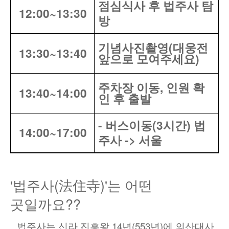
점심식사 후 법주사 탐
12:00~13:30
방
기념사진촬영
(
대웅전
13:30~13:40
앞으로 모여주세요
)
주차장 이동
,
인원 확
13:40~14:00
인 후 출발
-
버스이동
(3
시간
)
법
14:00~17:00
주사 ->
서울
'
법주사
(
法住寺
)'
는 어떤
곳일까요
??
법주사는 신라 진흥왕
14
년
(553
년
)
에 의산대사