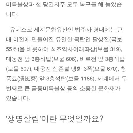
미륵불상과 철 당간지주 모두 복구를 해 놓았습
니다
.
유네스코 세계문화유산인 법주사 경내에는 근
대 이전에 만들어진 유일한 목탑인 팔상전
(
국보
55
호
)
을 비롯하여 석조약사여래좌상
(
보물
319),
대웅전 앞
3
층석탑
(
보물
606),
비로전 앞
3
층석탑
(
보물
607),
대웅전 삼존불 탱화
3
폭
(
보물
670),
청
풍료
(
淸風寮
)
앞
3
층석탑
(
보물
1186),
세계에서 두
번째로 큰 금동미륵불상 등의 소중한 문화재가
있습니다
.
'
생명살림
'
이란 무엇일까요
?