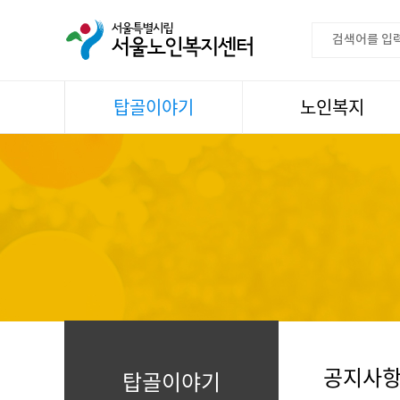
탑골이야기
노인복지
공지사항
이용안내
센터소식
권익증진
언론속센터
생활
어르신명언글판
건강
센터 발행물
문화
뉴스레터
일과봉사
자료실
스마트복지사업
자유게시판
공지사
탑골이야기