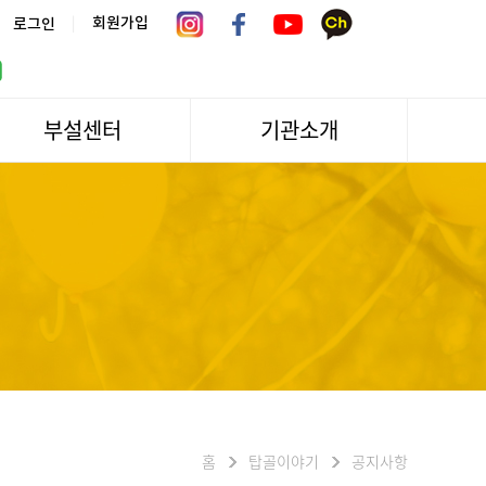
|
회원가입
로그인
부설센터
기관소개
서울시 어르신상담센터
관장인사말
서울노인복지센터 분관
법인소개
센터역사
운영
조직도
문화/편의시설
기관방문/시설대관
신청하기
오시는길
홈
탑골이야기
공지사항