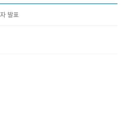
채용
격자 발표
채용
뉴스레터
비.나이다