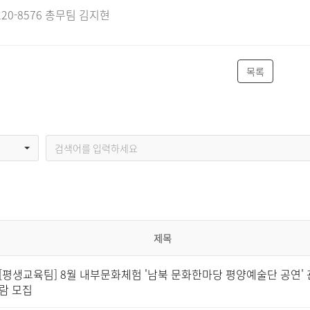
6220-8576 총무팀 김지현
목록
제목
[평생교육팀] 8월 내부문화체험 '남북 문화한마당 평양예술단 공연' 
람 모집