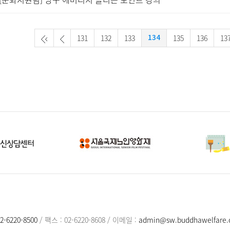
131
132
133
135
136
13
134
2-6220-8500
/
팩스 : 02-6220-8608
/
이메일 :
admin@sw.buddhawelfare.o