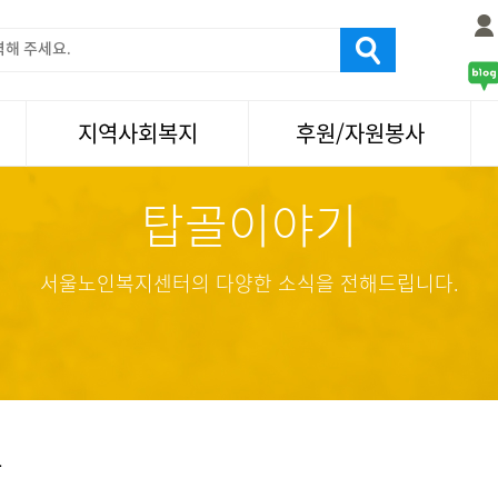
지역사회복지
후원/자원봉사
탑골이야기
서울국제노인영화제
후원
나눔축제/국화축제
자원봉사
활기찬미래연구소
기업사회봉사
서울노인복지센터의 다양한 소식을 전해드립니다.
탑골미술관
자원봉사·후원소식
탑골 TV
똑똑 한 걸음
어르신문화거리사업
항