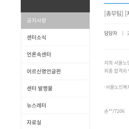
[총무팀]
공지사항
일과봉사
후원신청
담당자
ㅣ 20
센터소식
언론속센터
저희 서울노
최종 합격자 
어르신명언글판
-서울노인복
센터 발행물
뉴스레터
손**/7206
자료실