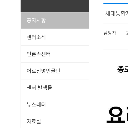
[세대통합
공지사항
일과봉사
후원신청
담당자
ㅣ 20
센터소식
언론속센터
어르신명언글판
센터 발행물
뉴스레터
자료실