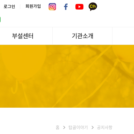
|
회원가입
로그인
부설센터
기관소개
서울시 어르신상담센터
관장인사말
서울노인복지센터 분관
법인소개
센터역사
운영
조직도
문화/편의시설
기관방문/시설대관
신청하기
오시는길
홈
탑골이야기
공지사항