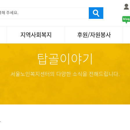
지역사회복지
후원/자원봉사
탑골이야기
서울국제노인영화제
후원
나눔축제/국화축제
자원봉사
활기찬미래연구소
기업사회봉사
서울노인복지센터의 다양한 소식을 전해드립니다.
탑골미술관
자원봉사·후원소식
탑골 TV
똑똑 한 걸음
어르신문화거리사업
항