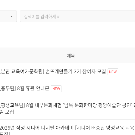
제목
[분관 교육여가문화팀] 손뜨개만들기 2기 참여자 모집
NEW
[총무팀] 8월 휴관 안내문
NEW
[평생교육팀] 8월 내부문화체험 '남북 문화한마당 평양예술단 공연' 
람 모집
2026년 삼성 시니어 디지털 아카데미 [시니어 배송원 양성교육 교
모집]