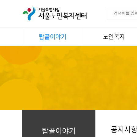
탑골이야기
노인복지
공지사항
이용안내
센터소식
권익증진
언론속센터
생활
어르신명언글판
건강
센터 발행물
문화
뉴스레터
일과봉사
자료실
스마트복지사업
자유게시판
공지사
탑골이야기