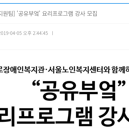
지원팀] '공유부엌' 요리프로그램 강사 모집
자원봉사신청
기관방문
시설대관
19-04-05 오후 2:44:45 ㅣ