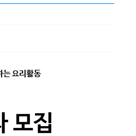
채용
채용
뉴스레터
비.나이다