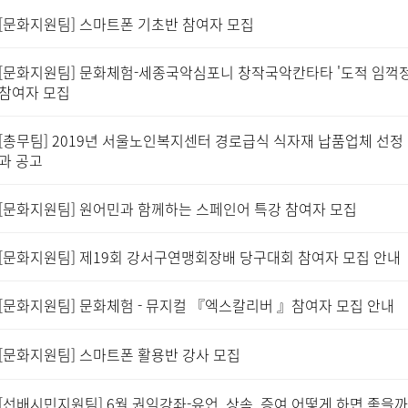
[문화지원팀] 스마트폰 기초반 참여자 모집
[문화지원팀] 문화체험-세종국악심포니 창작국악칸타타 '도적 임꺽정
참여자 모집
[총무팀] 2019년 서울노인복지센터 경로급식 식자재 납품업체 선정
과 공고
[문화지원팀] 원어민과 함께하는 스페인어 특강 참여자 모집
[문화지원팀] 제19회 강서구연맹회장배 당구대회 참여자 모집 안내
[문화지원팀] 문화체험 - 뮤지컬 『엑스칼리버 』참여자 모집 안내
[문화지원팀] 스마트폰 활용반 강사 모집
[선배시민지원팀] 6월 권익강좌-유언, 상속, 증여 어떻게 하면 좋을까