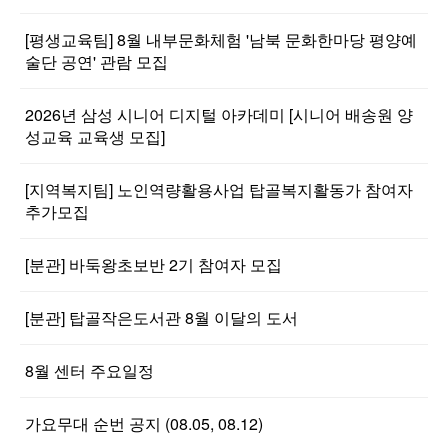
[평생교육팀] 8월 내부문화체험 '남북 문화한마당 평양예
술단 공연' 관람 모집
2026년 삼성 시니어 디지털 아카데미 [시니어 배송원 양
성교육 교육생 모집]
[지역복지팀] 노인역량활용사업 탑골복지활동가 참여자
추가모집
[분관] 바둑왕초보반 2기 참여자 모집
[분관] 탑골작은도서관 8월 이달의 도서
8월 센터 주요일정
가요무대 순번 공지 (08.05, 08.12)