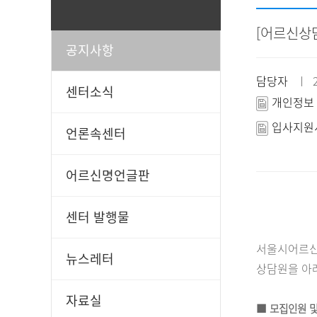
[어르신상
공지사항
일과봉사
후원신청
담당자
ㅣ 20
센터소식
개인정보 
입사지원서
언론속센터
어르신명언글판
센터 발행물
서울시어르신
뉴스레터
상담원을 아
자료실
■
모집인원 