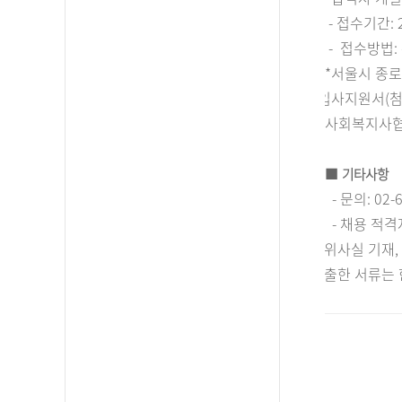
-
접수기간
:
-
접수방법
:
*
서울시 종
?
제출서류
:
입사지원서
(
사회복지사협
■
기타사항
-
문의
: 02
-
채용 적격
?
허위사실 기재
?
제출한 서류는 