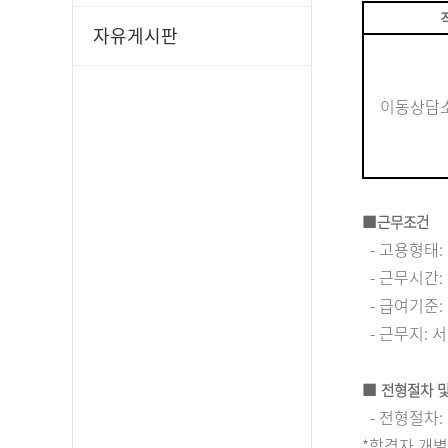
자유게시판
이동상담
■
근무조건
-
고용형태
:
-
근무시간
:
-
급여기준
:
-
근무지
:
서
■
전형절차 
-
전형절차
:
*
합격자 개별