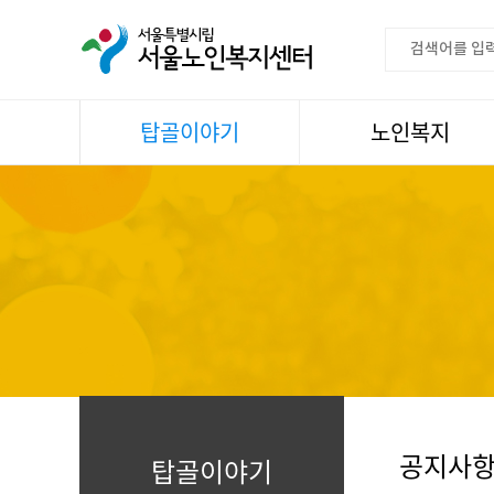
탑골이야기
노인복지
공지사항
이용안내
센터소식
권익증진
언론속센터
생활
어르신명언글판
건강
센터 발행물
문화
뉴스레터
일과봉사
자료실
스마트복지사업
자유게시판
공지사
탑골이야기