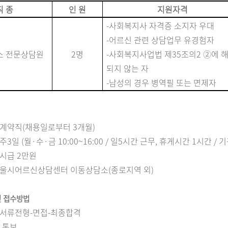
직 종
인 원
지원자격
-
사회복지사 자격증 소지자 우대
-
어르신 관련 상담업무 유경험자
소 전문상담원
2
명
-
사회복지사업법 제
35
조의
2
②
에 
되지 않는 자
-
남성의 경우 병역필 또는 면제자
계약직
(
채용일로부터
3
개월
)
주
3
일
(
월
·
수
·
금
10:00~16:00 /
일
5
시간 근무
,
휴게시간
1
시간
/ 기
시급
2
만원
울시어르신상담센터 이동상담소
(
종로지역 외
)
및 접수방법
서류전형
-
면접
-
최종합격
 통보