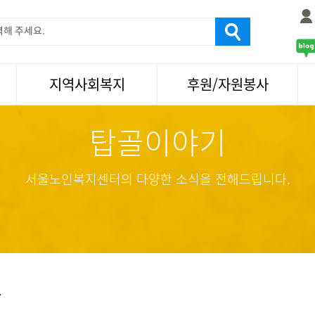
지역사회복지
후원/자원봉사
탑골이야기
서울국제노인영화제
후원
나눔축제/국화축제
자원봉사
활기찬미래연구소
기업사회봉사
서울노인복지센터의 다양한 소식을 전해드립니다.
탑골미술관
자원봉사·후원소식
탑골 TV
똑똑 한 걸음
어르신문화거리사업
항