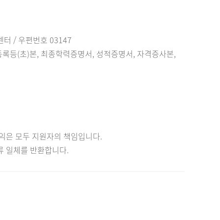
터 /
우편번호
03147
등록등
(
초
)
본
,
최종학력증명서
,
성적증명서
,
자격증사본
,
익은 모두 지원자의 책임입니다
.
류 일체를 반환합니다
.