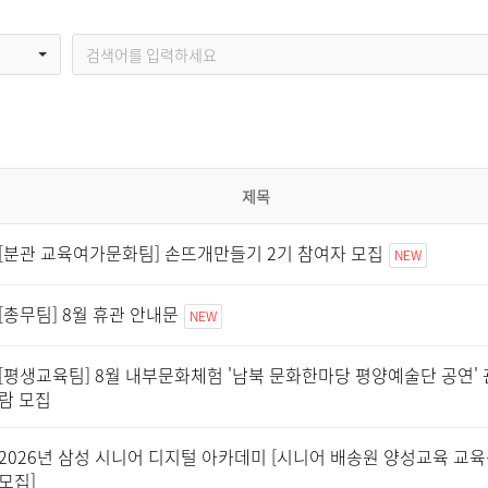
제목
[분관 교육여가문화팀] 손뜨개만들기 2기 참여자 모집
NEW
[총무팀] 8월 휴관 안내문
NEW
[평생교육팀] 8월 내부문화체험 '남북 문화한마당 평양예술단 공연' 
람 모집
2026년 삼성 시니어 디지털 아카데미 [시니어 배송원 양성교육 교
모집]