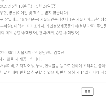
 2019
년
5
월
10
일
(
금
) ~ 5
월
24
일
(
금
)
우편
,
방문
(
이메일 및 팩스는 받지 않습니다
)
로구 삼일대로
467(
경운동
)
서울노인복지센터
1
층 서울시어르신상담센
첨부파일
),
이력서
,
자기소개서
,
개인정보제공동의서
(
첨부파일
),
주민
회 회원 증명서
(
해당자
),
경력
(
재직
)
증명서
(
해당자
)
-6220-8611
서울시어르신상담센터 김효선
자가 없을 시 재공고합니다
.
,
서류미비
,
기재착오 및 누락
,
연락불능 등으로 인하여 초래되는 불이
한 달 이내에 반환을 청구할 수 있으며
,
반환 요청 시
14
일 이내에 서
목록