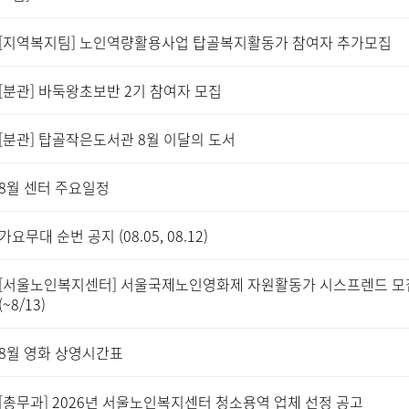
[지역복지팀] 노인역량활용사업 탑골복지활동가 참여자 추가모집
[분관] 바둑왕초보반 2기 참여자 모집
[분관] 탑골작은도서관 8월 이달의 도서
8월 센터 주요일정
가요무대 순번 공지 (08.05, 08.12)
[서울노인복지센터] 서울국제노인영화제 자원활동가 시스프렌드 모
(~8/13)
8월 영화 상영시간표
[총무과] 2026년 서울노인복지센터 청소용역 업체 선정 공고