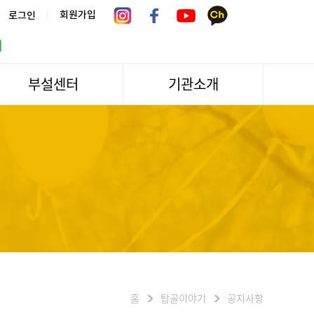
|
회원가입
로그인
부설센터
기관소개
서울시 어르신상담센터
관장인사말
서울노인복지센터 분관
법인소개
센터역사
운영
조직도
문화/편의시설
기관방문/시설대관
신청하기
오시는길
홈
탑골이야기
공지사항