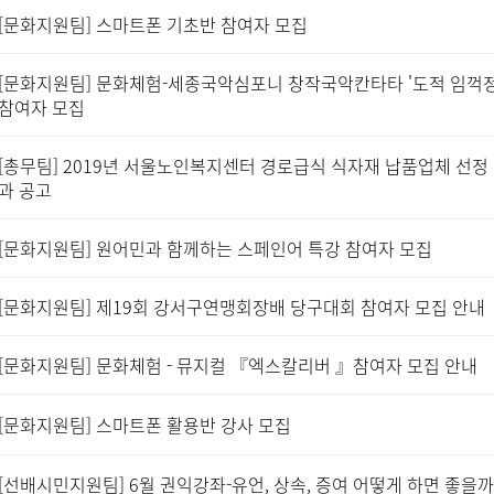
[문화지원팀] 스마트폰 기초반 참여자 모집
[문화지원팀] 문화체험-세종국악심포니 창작국악칸타타 '도적 임꺽정
참여자 모집
[총무팀] 2019년 서울노인복지센터 경로급식 식자재 납품업체 선정
과 공고
[문화지원팀] 원어민과 함께하는 스페인어 특강 참여자 모집
[문화지원팀] 제19회 강서구연맹회장배 당구대회 참여자 모집 안내
[문화지원팀] 문화체험 - 뮤지컬 『엑스칼리버 』참여자 모집 안내
[문화지원팀] 스마트폰 활용반 강사 모집
[선배시민지원팀] 6월 권익강좌-유언, 상속, 증여 어떻게 하면 좋을까