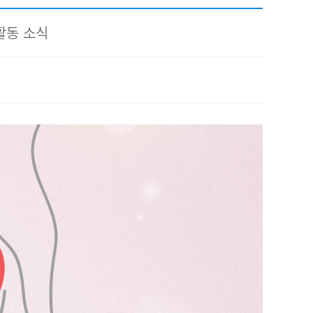
채용
활동 소식
채용
뉴스레터
비.나이다