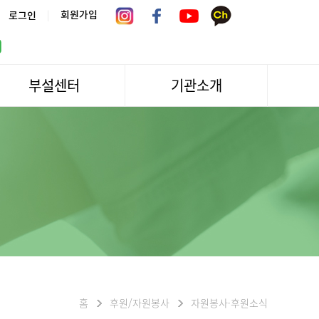
|
회원가입
로그인
부설센터
기관소개
서울시 어르신상담센터
관장인사말
서울노인복지센터 분관
법인소개
센터역사
운영
조직도
문화/편의시설
기관방문/시설대관
신청하기
오시는길
홈
후원/자원봉사
자원봉사·후원소식