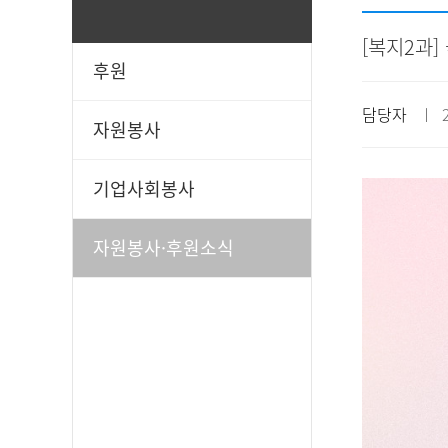
[복지2과
후원
일과봉사
후원신청
담당자
ㅣ 20
자원봉사
기업사회봉사
자원봉사·후원소식