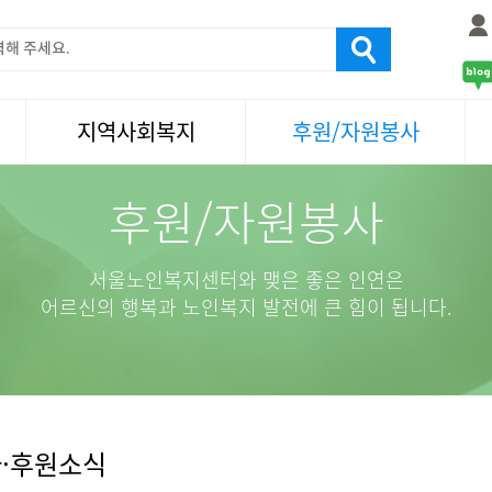
지역사회복지
후원/자원봉사
후원/자원봉사
서울국제노인영화제
후원
나눔축제/국화축제
자원봉사
활기찬미래연구소
기업사회봉사
서울노인복지센터와 맺은 좋은 인연은
탑골미술관
자원봉사·후원소식
어르신의 행복과 노인복지 발전에 큰 힘이 됩니다.
탑골 TV
똑똑 한 걸음
어르신문화거리사업
·후원소식