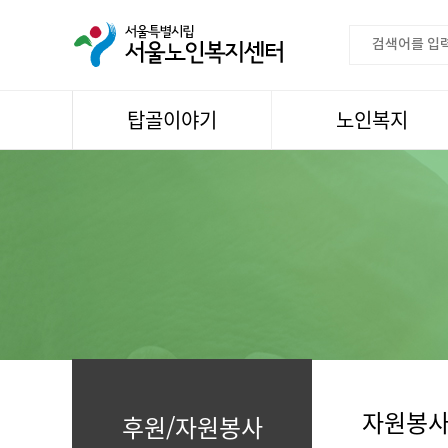
탑골이야기
노인복지
공지사항
이용안내
센터소식
권익증진
언론속센터
생활
어르신명언글판
건강
센터 발행물
문화
뉴스레터
일과봉사
자료실
스마트복지사업
자유게시판
자원봉사
후원/자원봉사