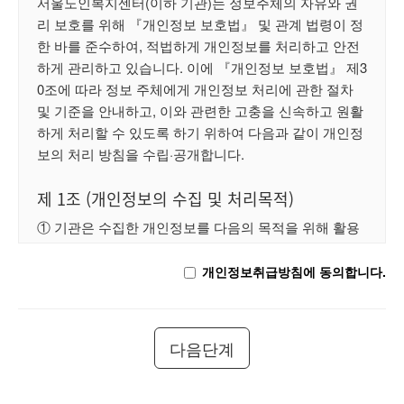
서울노인복지센터(이하 기관)는 정보주체의 자유와 권
니다.

리 보호를 위해 『개인정보 보호법』 및 관계 법령이 정
한 바를 준수하여, 적법하게 개인정보를 처리하고 안전
하게 관리하고 있습니다. 이에 『개인정보 보호법』 제3
제3조 (약관의 명시와 개정)
0조에 따라 정보 주체에게 개인정보 처리에 관한 절차 
1. "서울노인복지센터"는 이 약관의 내용과 상호, 영업소 
및 기준을 안내하고, 이와 관련한 고충을 신속하고 원활
소재지, 연락처(전화, 전자우편 주소등) 등을 회원이 알 
하게 처리할 수 있도록 하기 위하여 다음과 같이 개인정
수 있도록 서울노인복지센터 웹사이트(http://www.seoul
보의 처리 방침을 수립·공개합니다.

noin.or.kr)에 게시합니다.

제 1조 (개인정보의 수집 및 처리목적)
2. "서울노인복지센터"는 약관의규제등에관한법률, 전
① 기관은 수집한 개인정보를 다음의 목적을 위해 활용
자거래기본법, 전자서명법, 정보통신망이용촉진등에관
합니다.

한 법률, 방문판매등에관한법률, 소비자보호법 등 관련
법을 위배하지 않는 범위에서 이 약관을 개정할 수 있습
개인정보취급방침에 동의합니다.
가. 회원 가입 및 관리 

니다.

회원 가입의사 확인, 회원제 서비스 이용에 따른 본인확
인, 불량회원의 부정 이용 방지와 비인가 사용 방지, 가
3. "서울노인복지센터"가 약관을 개정할 경우에는 적용
다음단계
입 및 가입횟수 제한, 추후 법정 대리인 본인확인, 분쟁 
일자 및 개정사유를 명시하여 현행약관과 함께 서울노
조정을 위한 기록보존, 불만처리 등 민원처리, 고지사항 
인복지센터의 웹사이트에 그 적용일자 7일 이전부터 적
전달

용일자 전일까지 공지합니다.
