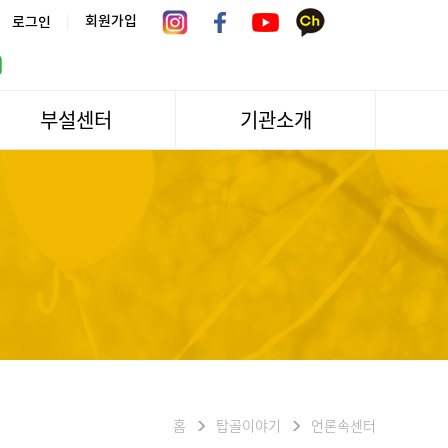
|
회원가입
로그인
부설센터
기관소개
서울시 어르신상담센터
관장인사말
서울노인복지센터 분관
법인소개
센터역사
운영
조직도
문화/편의시설
기관방문/시설대관
신청하기
오시는길
홈
탑골이야기
언론속센터