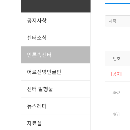
공지사항
제목
일과봉사
후원신청
센터소식
언론속센터
번호
어르신명언글판
[공지]
센터 발행물
462
뉴스레터
461
자료실