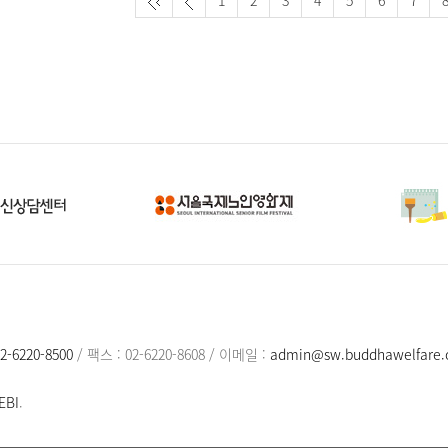
1
2
3
4
5
6
7
2-6220-8500
/
팩스 : 02-6220-8608
/
이메일 :
admin@sw.buddhawelfare.o
EBI
.