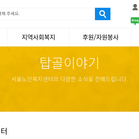
지역사회복지
후원/자원봉사
탑골이야기
서울국제노인영화제
후원
나눔축제/국화축제
자원봉사
활기찬미래연구소
기업사회봉사
서울노인복지센터의 다양한 소식을 전해드립니다.
탑골미술관
자원봉사·후원소식
탑골 TV
똑똑 한 걸음
어르신문화거리사업
센터