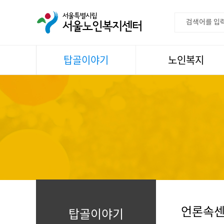
탑골이야기
노인복지
공지사항
이용안내
센터소식
권익증진
언론속센터
생활
어르신명언글판
건강
센터 발행물
문화
뉴스레터
일과봉사
자료실
스마트복지사업
자유게시판
언론속
탑골이야기