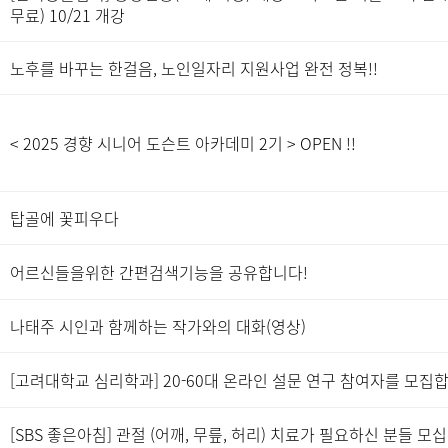
무료) 10/21 개강
노후를 바꾸는 한걸음, 노인일자리 지원사업 완전 정복!!
< 2025 경향 시니어 도슨트 아카데미 2기 > OPEN !!
탑골에 꽃피우다
어르신들을위한 간편검색기능을 공유합니다!
나태주 시인과 함께하는 작가와의 대화(영상)
[고려대학교 심리학과] 20-60대 온라인 설문 연구 참여자를 모집
[SBS 좋은아침] 관절 (어깨, 무릎, 허리) 치료가 필요하신 분들 모