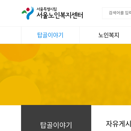
탑골이야기
노인복지
공지사항
이용안내
센터소식
권익증진
언론속센터
생활
어르신명언글판
건강
센터 발행물
문화
뉴스레터
일과봉사
자료실
스마트복지사업
자유게시판
자유게
탑골이야기