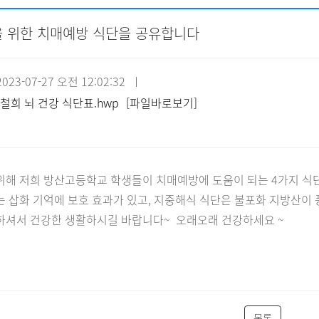
 위한 치매예방 식단을 공유합니다
자원봉사신청
기관방문
시설대관
23-07-27 오전 12:02:32 ㅣ
철희 뇌 건강 식단표.hwp
[파일바로보기]
위해 저희 방산고등학교 학생들이 치매예방에 도움이 되는 4가지 식단
 삽화 기억에 보호 효과가 있고, 지중해식 식단은 불포화 지방산이 
하셔서 건강한 생활하시길 바랍니다~ 오래오래 건강하세요 ~
목록