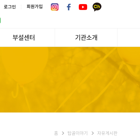
|
회원가입
로그인
부설센터
기관소개
서울시 어르신상담센터
관장인사말
서울노인복지센터 분관
법인소개
센터역사
운영
조직도
문화/편의시설
기관방문/시설대관
신청하기
오시는길
홈
탑골이야기
자유게시판