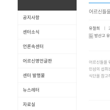
어르신들을
공지사항
일과봉사
후원신청
유철희
ㅣ 20
센터소식
방산고 유
언론속센터
어르신명언글판
어르신들을 
인삼의 섭취는
센터 발행물
식단을 참고
뉴스레터
자료실