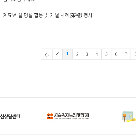
계묘년 설 명절 합동 및 개별 차례(茶禮) 행사
2
3
4
5
6
7
1