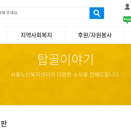
지역사회복지
후원/자원봉사
탑골이야기
서울국제노인영화제
후원
나눔축제/국화축제
자원봉사
활기찬미래연구소
기업사회봉사
서울노인복지센터의 다양한 소식을 전해드립니다.
탑골미술관
자원봉사·후원소식
탑골 TV
똑똑 한 걸음
어르신문화거리사업
시판